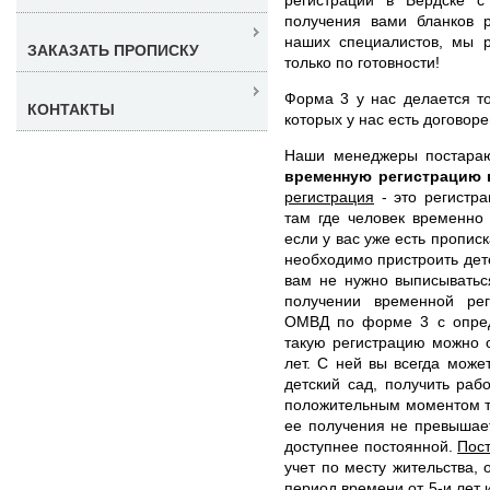
получения вами бланков р
наших специалистов, мы 
ЗАКАЗАТЬ ПРОПИСКУ
только по готовности!
Форма 3 у нас делается т
КОНТАКТЫ
которых у нас есть договор
Наши менеджеры постара
временную регистрацию 
регистрация
- это регистра
там где человек временно
если у вас уже есть пропис
необходимо пристроить дете
вам не нужно выписыватьс
получении временной рег
ОМВД по форме 3 с опред
такую регистрацию можно 
лет. С ней вы всегда може
детский сад, получить раб
положительным моментом та
ее получения не превышает
доступнее постоянной.
Пос
учет по месту жительства,
период времени от 5-и лет 