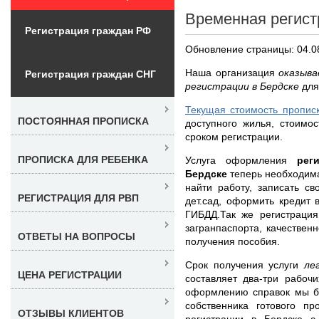
Временная регист
Регистрация граждан РФ
Обновление страницы: 04.0
Наша организация
оказыва
Регистрация граждан СНГ
регистрации в Бердске
для
Текущая стоимость пропис
ПОСТОЯННАЯ ПРОПИСКА
доступного жилья, стоимо
сроком регистрации.
ПРОПИСКА ДЛЯ РЕБЕНКА
Услуга оформления
рег
Бердске
теперь необходим
найти работу, записать с
РЕГИСТРАЦИЯ ДЛЯ РВП
дет.сад, оформить кредит 
ГИБДД.Так же регистраци
загранпаспорта, качествен
ОТВЕТЫ НА ВОПРОСЫ
получения пособия.
Срок получения услуги
ле
ЦЕНА РЕГИСТРАЦИИ
составляет два-три рабоч
оформлению справок мы бе
собственника готового пр
ОТЗЫВЫ КЛИЕНТОВ
регистрации в Бердске 